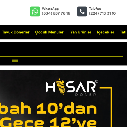
WhatsApp
Telefon
(534) 557 76 16
(224) 713 31 10
Tavuk Dönerler
Çocuk Menüleri
Yan Ürünler
İçecekler
Tatl