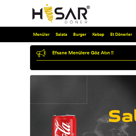
Menüler
Salata
Burger
Kebap
Et Dönerler
Efsane Menülere Göz Atın !!