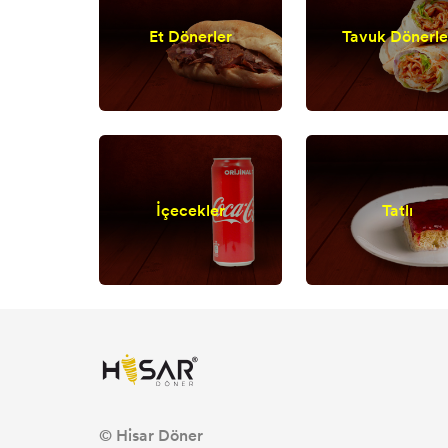
Et Dönerler
Tavuk Dönerle
İçecekler
Tatlı
© Hisar Döner