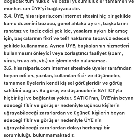
doğacak tüm hukuki ve cezai yükümlülükler tamamen ve
münhasıran ÜYE'yi bağlayacaktır.
3.4.
ÜYE, hisarsiparis.com internet sitesini hiç bir şekilde
kamu düzenini bozucu, genel ahlaka aykırı, başkalarını
rahatsız ve taciz edici şekilde, yasalara aykırı bir amaç
için, başkalarının fikri ve telif haklarına tecavüz edecek
şekilde kullanamaz. Ayrıca ÜYE, başkalarının hizmetleri
kullanmasını önleyici veya zorlaştırıcı faaliyet (spam,
virus, truva atı, vb.) ve işlemlerde bulunamaz.
3.5.
hisarsiparis.com internet sitesinde üyeler tarafından
beyan edilen, yazılan, kullanılan fikir ve düşünceler,
tamamen üyelerin kendi kişisel görüşleridir ve görüş
sahibini bağlar. Bu görüş ve düşüncelerin SATICI'yla
hiçbir ilgi ve bağlantısı yoktur. SATICI'nın, ÜYE'nin beyan
edeceği fikir ve görüşler nedeniyle üçüncü kişilerin
uğrayabileceği zararlardan ve üçüncü kişilerin beyan
edeceği fikir ve görüşler nedeniyle ÜYE'nin
uğrayabileceği zararlardan dolayı herhangi bir
sorumluluğu bulunmamaktadır.