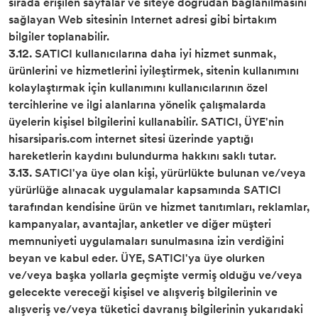
sırada erişilen sayfalar ve siteye doğrudan bağlanılmasını
sağlayan Web sitesinin Internet adresi gibi birtakım
bilgiler toplanabilir.
3.12.
SATICI kullanıcılarına daha iyi hizmet sunmak,
ürünlerini ve hizmetlerini iyileştirmek, sitenin kullanımını
kolaylaştırmak için kullanımını kullanıcılarının özel
tercihlerine ve ilgi alanlarına yönelik çalışmalarda
üyelerin kişisel bilgilerini kullanabilir. SATICI, ÜYE'nin
hisarsiparis.com internet sitesi üzerinde yaptığı
hareketlerin kaydını bulundurma hakkını saklı tutar.
3.13.
SATICI'ya üye olan kişi, yürürlükte bulunan ve/veya
yürürlüğe alınacak uygulamalar kapsamında SATICI
tarafından kendisine ürün ve hizmet tanıtımları, reklamlar,
kampanyalar, avantajlar, anketler ve diğer müşteri
memnuniyeti uygulamaları sunulmasına izin verdiğini
beyan ve kabul eder. ÜYE, SATICI'ya üye olurken
ve/veya başka yollarla geçmişte vermiş olduğu ve/veya
gelecekte vereceği kişisel ve alışveriş bilgilerinin ve
alışveriş ve/veya tüketici davranış bilgilerinin yukarıdaki