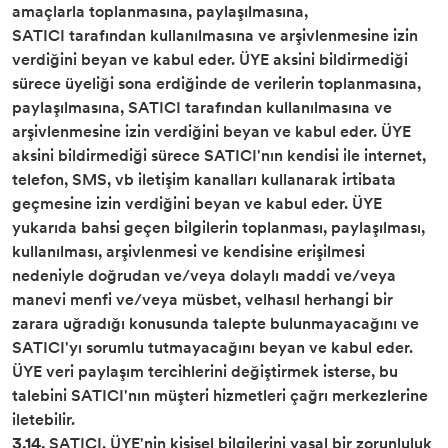
amaçlarla toplanmasına, paylaşılmasına,
SATICI tarafından kullanılmasına ve arşivlenmesine izin
verdiğini beyan ve kabul eder. ÜYE aksini bildirmediği
sürece üyeliği sona erdiğinde de verilerin toplanmasına,
paylaşılmasına, SATICI tarafından kullanılmasına ve
arşivlenmesine izin verdiğini beyan ve kabul eder. ÜYE
aksini bildirmediği sürece SATICI'nın kendisi ile internet,
telefon, SMS, vb iletişim kanalları kullanarak irtibata
geçmesine izin verdiğini beyan ve kabul eder. ÜYE
yukarıda bahsi geçen bilgilerin toplanması, paylaşılması,
kullanılması, arşivlenmesi ve kendisine erişilmesi
nedeniyle doğrudan ve/veya dolaylı maddi ve/veya
manevi menfi ve/veya müsbet, velhasıl herhangi bir
zarara uğradığı konusunda talepte bulunmayacağını ve
SATICI'yı sorumlu tutmayacağını beyan ve kabul eder.
ÜYE veri paylaşım tercihlerini değiştirmek isterse, bu
talebini SATICI'nın müşteri hizmetleri çağrı merkezlerine
iletebilir.
3.14.
SATICI, ÜYE'nin kişisel bilgilerini yasal bir zorunluluk