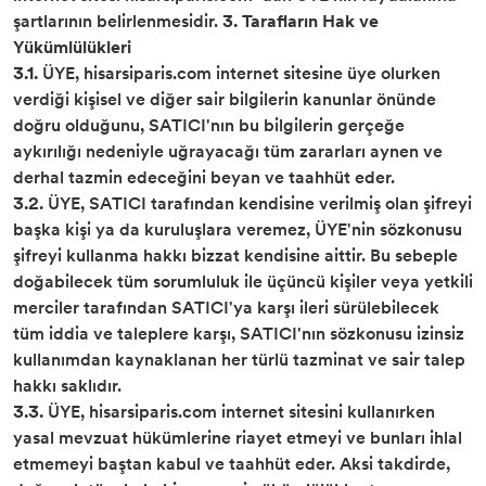
şartlarının belirlenmesidir.
3. Tarafların Hak ve
Yükümlülükleri
3.1.
ÜYE, hisarsiparis.com internet sitesine üye olurken
verdiği kişisel ve diğer sair bilgilerin kanunlar önünde
doğru olduğunu, SATICI'nın bu bilgilerin gerçeğe
aykırılığı nedeniyle uğrayacağı tüm zararları aynen ve
derhal tazmin edeceğini beyan ve taahhüt eder.
3.2.
ÜYE, SATICI tarafından kendisine verilmiş olan şifreyi
başka kişi ya da kuruluşlara veremez, ÜYE'nin sözkonusu
şifreyi kullanma hakkı bizzat kendisine aittir. Bu sebeple
doğabilecek tüm sorumluluk ile üçüncü kişiler veya yetkili
merciler tarafından SATICI'ya karşı ileri sürülebilecek
tüm iddia ve taleplere karşı, SATICI'nın sözkonusu izinsiz
kullanımdan kaynaklanan her türlü tazminat ve sair talep
hakkı saklıdır.
3.3.
ÜYE, hisarsiparis.com internet sitesini kullanırken
yasal mevzuat hükümlerine riayet etmeyi ve bunları ihlal
etmemeyi baştan kabul ve taahhüt eder. Aksi takdirde,