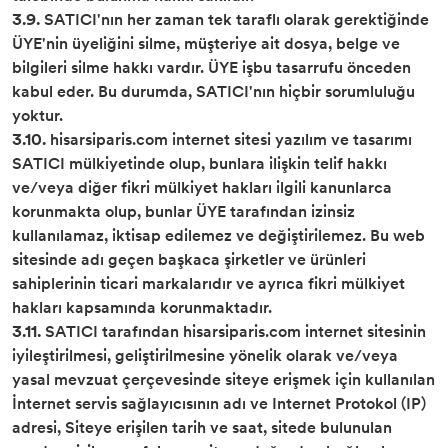
3.9.
SATICI'nın her zaman tek taraflı olarak gerektiğinde
ÜYE'nin üyeliğini silme, müşteriye ait dosya, belge ve
bilgileri silme hakkı vardır. ÜYE işbu tasarrufu önceden
kabul eder. Bu durumda, SATICI'nın hiçbir sorumluluğu
yoktur.
3.10.
hisarsiparis.com internet sitesi yazılım ve tasarımı
SATICI mülkiyetinde olup, bunlara ilişkin telif hakkı
ve/veya diğer fikri mülkiyet hakları ilgili kanunlarca
korunmakta olup, bunlar ÜYE tarafından izinsiz
kullanılamaz, iktisap edilemez ve değiştirilemez. Bu web
sitesinde adı geçen başkaca şirketler ve ürünleri
sahiplerinin ticari markalarıdır ve ayrıca fikri mülkiyet
hakları kapsamında korunmaktadır.
3.11.
SATICI tarafından hisarsiparis.com internet sitesinin
iyileştirilmesi, geliştirilmesine yönelik olarak ve/veya
yasal mevzuat çerçevesinde siteye erişmek için kullanılan
İnternet servis sağlayıcısının adı ve Internet Protokol (IP)
adresi, Siteye erişilen tarih ve saat, sitede bulunulan