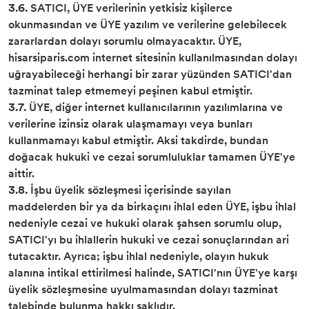
3.6.
SATICI, ÜYE verilerinin yetkisiz kişilerce
okunmasından ve ÜYE yazılım ve verilerine gelebilecek
zararlardan dolayı sorumlu olmayacaktır. ÜYE,
hisarsiparis.com internet sitesinin kullanılmasından dolayı
uğrayabileceği herhangi bir zarar yüzünden SATICI'dan
tazminat talep etmemeyi peşinen kabul etmiştir.
3.7.
ÜYE, diğer internet kullanıcılarının yazılımlarına ve
verilerine izinsiz olarak ulaşmamayı veya bunları
kullanmamayı kabul etmiştir. Aksi takdirde, bundan
doğacak hukuki ve cezai sorumluluklar tamamen ÜYE'ye
aittir.
3.8.
İşbu üyelik sözleşmesi içerisinde sayılan
maddelerden bir ya da birkaçını ihlal eden ÜYE, işbu ihlal
nedeniyle cezai ve hukuki olarak şahsen sorumlu olup,
SATICI'yı bu ihlallerin hukuki ve cezai sonuçlarından ari
tutacaktır. Ayrıca; işbu ihlal nedeniyle, olayın hukuk
alanına intikal ettirilmesi halinde, SATICI'nın ÜYE'ye karşı
üyelik sözleşmesine uyulmamasından dolayı tazminat
talebinde bulunma hakkı saklıdır.