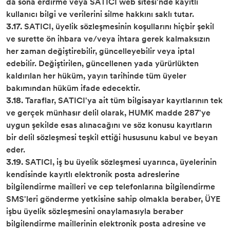
da sona erdirme veya SATICI web sitesi'nde kayıtlı
kullanıcı bilgi ve verilerini silme hakkını saklı tutar.
3.17.
SATICI, üyelik sözleşmesinin koşullarını hiçbir şekil
ve surette ön ihbara ve/veya ihtara gerek kalmaksızın
her zaman değiştirebilir, güncelleyebilir veya iptal
edebilir. Değiştirilen, güncellenen yada yürürlükten
kaldırılan her hüküm, yayın tarihinde tüm üyeler
bakımından hüküm ifade edecektir.
3.18.
Taraflar, SATICI'ya ait tüm bilgisayar kayıtlarının tek
ve gerçek münhasır delil olarak, HUMK madde 287'ye
uygun şekilde esas alınacağını ve söz konusu kayıtların
bir delil sözleşmesi teşkil ettiği hususunu kabul ve beyan
eder.
3.19.
SATICI, iş bu üyelik sözleşmesi uyarınca, üyelerinin
kendisinde kayıtlı elektronik posta adreslerine
bilgilendirme mailleri ve cep telefonlarına bilgilendirme
SMS'leri gönderme yetkisine sahip olmakla beraber, ÜYE
işbu üyelik sözleşmesini onaylamasıyla beraber
bilgilendirme maillerinin elektronik posta adresine ve