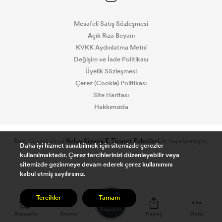
Mesafeli Satış Sözleşmesi
Açık Rıza Beyanı
KVKK Aydınlatma Metni
Değişim ve İade Politikası
Üyelik Sözleşmesi
Çerez (Cookie) Politikası
Site Haritası
Hakkımızda
Bu e-ticaret sitesi
Kolay Sipariş E-Ticaret Paketleri
ile hazırlanmıştır.
Daha iyi hizmet sunabilmek için sitemizde çerezler
kullanılmaktadır. Çerez tercihlerinizi düzenleyebilir veya
sitemizde gezinmeye devam ederek çerez kullanımını
kabul etmiş sayılırsınız.
0
Tercihler
Tamam
Sepetim
Anasayfa
Arama
Paylaş
Menü